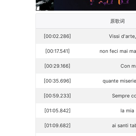
原歌词
[00:02.286]
Vissi d'arte
[00:17.541]
non feci mai mal
[00:29.166]
Con ma
[00:35.696]
quante miserie 
[00:59.233]
Sempre con
[01:05.842]
la mia
[01:09.682]
ai santi ta