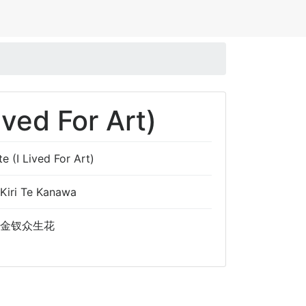
Lived For Art)
te (I Lived For Art)
Kiri Te Kanawa
2金钗众生花