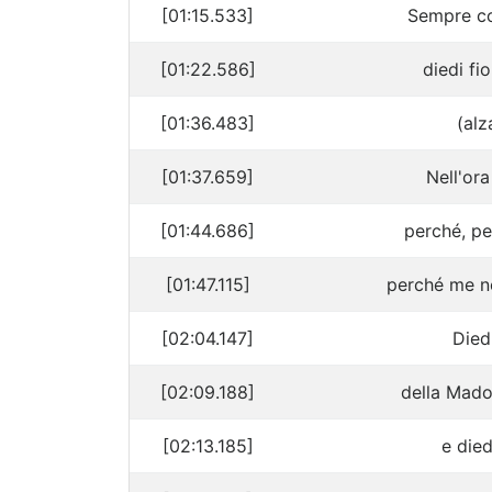
[01:15.533]
Sempre co
[01:22.586]
diedi fio
[01:36.483]
(alz
[01:37.659]
Nell'ora
[01:44.686]
perché, pe
[01:47.115]
perché me ne
[02:04.147]
Diedi
[02:09.188]
della Mado
[02:13.185]
e died