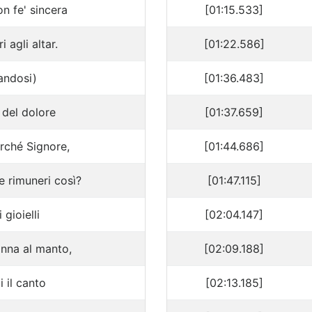
n fe' sincera
[01:15.533]
ri agli altar.
[01:22.586]
andosi)
[01:36.483]
 del dolore
[01:37.659]
rché Signore,
[01:44.686]
 rimuneri così?
[01:47.115]
 gioielli
[02:04.147]
nna al manto,
[02:09.188]
i il canto
[02:13.185]