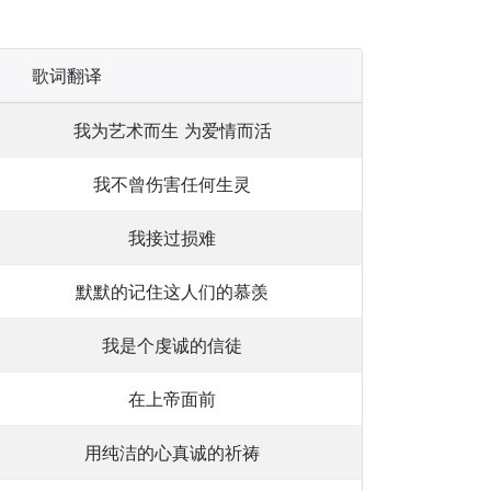
歌词翻译
我为艺术而生 为爱情而活
我不曾伤害任何生灵
我接过损难
默默的记住这人们的慕羡
我是个虔诚的信徒
在上帝面前
用纯洁的心真诚的祈祷