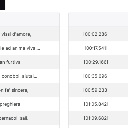
, vissi d'amore,
[00:02.286]
e ad anima viva!...
[00:17.541]
n furtiva
[00:29.166]
conobbi, aiutai...
[00:35.696]
 fe' sincera,
[00:59.233]
 preghiera
[01:05.842]
bernacoli salì.
[01:09.682]