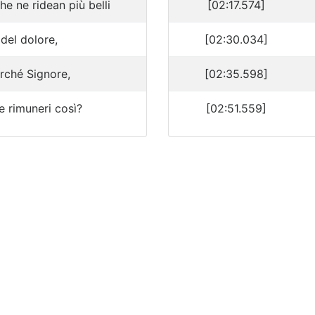
 che ne ridean più belli
[02:17.574]
 del dolore,
[02:30.034]
rché Signore,
[02:35.598]
 rimuneri così?
[02:51.559]